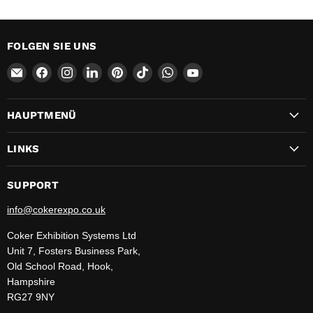
FOLGEN SIE UNS
Email
Finden
Finden
Finden
Finden
Finden
Finden
Finden
CokerExpo
Sie
Sie
Sie
Sie
Sie
Sie
Sie
uns
uns
uns
uns
uns
uns
uns
HAUPTMENÜ
auf
auf
auf
auf
auf
auf
auf
Facebook
Instagram
LinkedIn
Pinterest
TikTok
WhatsApp
YouTube
LINKS
SUPPORT
info@cokerexpo.co.uk
Coker Exhibition Systems Ltd
Unit 7, Fosters Business Park,
Old School Road, Hook,
Hampshire
RG27 9NY