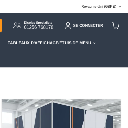
PAYS
Royaume-Uni
(GBP £)
Display Specialists
SE CONNECTER
01256 768178
Voir
le
panier
TABLEAUX D'AFFICHAGE/ÉTUIS DE MENU