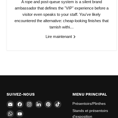
A rope and post-queue system is a silent brand
ambassador that defines the "VIP" experience before a
visitor even speaks to your staff. You've likely
encountered the alternative: cheap-looking finishes that
tarnish withi…
Lire maintenant
SUIVEZ-NOUS
MENU PRINCIPAL
Email
Trouvez-
Trouvez-
Trouvez-
Trouvez-
Trouvez-
Présentoirs/Plinthes
CokerExpo
nous
nous
nous
nous
nous
Stands et présentoirs
Trouvez-
Trouvez-
sur
sur
sur
sur
sur
d'exposition