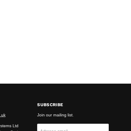
SUBSCRIBE
.uk
Join our mailing list.
ystems Ltd
Adresse email